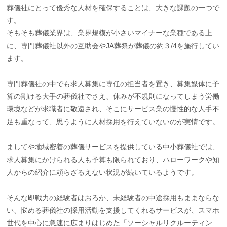
葬儀社にとって優秀な人材を確保することは、大きな課題の一つで
す。
そもそも葬儀業界は、業界規模が小さいマイナーな業種である上
に、専門葬儀社以外の互助会やJA葬祭が葬儀の約３/4を施行してい
ます。
専門葬儀社の中でも求人募集に専任の担当者を置き、募集媒体に予
算の割ける大手の葬儀社でさえ、休みが不規則になってしまう労働
環境などが求職者に敬遠され、そこにサービス業の慢性的な人手不
足も重なって、思うように人材採用を行えていないのが実情です。
ましてや地域密着の葬儀サービスを提供している中小葬儀社では、
求人募集にかけられる人も予算も限られており、ハローワークや知
人からの紹介に頼らざるえない状況が続いているようです。
そんな即戦力の経験者はおろか、未経験者の中途採用もままならな
い、悩める葬儀社の採用活動を支援してくれるサービスが、スマホ
世代を中心に急速に広まりはじめた「ソーシャルリクルーティン