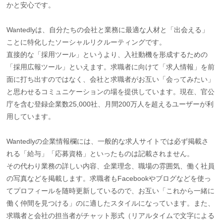
かと安心です。
Wantedlyは、自分たちの会社と業務に最適な人材と「出会える」
ことに特化したソーシャルリクルーティングです。
直接的な「採用ツール」というより、入社動機を形成するための
「採用広報ツール」といえます。求職者に向けて「求人情報」を前
面に打ち出すのではなく、会社と求職者がお互い「会ってみたい」
と思わせるコミュニケーションの場を提供しています。現在、官公
庁を含む登録企業数25,000社、月間200万人を超えるユーザーが利
用しています。
Wantedlyの企業情報欄には、一般的な求人サイトでは必ず掲載さ
れる「給与」「応募資格」といったものは記載されません。
その代わり業務の詳しい内容、企業理念、職場の雰囲気、働く社員
の写真などを掲載します。求職者もFacebookやブログなどを使っ
てプロフィールを随時更新しているので、お互い「これから一緒に
働く仲間を見つける」のに適したスタイルになっています。また、
求職者と会社の担当者がチャット形式（リアルタイムで文字による