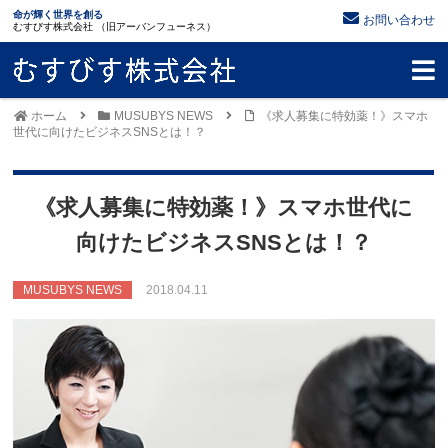
命が輝く世界を創る
お問い合わせ
むすびす株式会社 （旧アーバンフューネス）
ホーム
MUSUBYS NEWS
《求人募集に特効薬！》スマホ
世代に向けたビジネスSNSとは！？
《求人募集に特効薬！》スマホ世代に
向けたビジネスSNSとは！？
MUSUBYS NEWS
2018.04.11