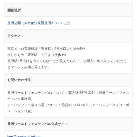
開催場所
豊洲公園（東京都江東区豊洲2−3−6）
ほか
アクセス
東京メトロ有楽町線「豊洲駅」2番出口より徒歩5分
ゆりかもめ「豊洲駅」北口より徒歩4分
豊洲駅2番出口を出てららぽーとが見えたら右に、公園入口奥へ入っていただく
とマルシェ広場が見えます。
お問い合わせ先
豊洲ワールドフェスティバルについて：電話03-5674-3234（豊洲ワールドフェス
ティバル事務局）
アーバンフューネス出展について：電話03-5144-0671（アーバンフーネスコーポ
レーション代表）
豊洲ワールドフェスティバル公式サイト
http://toyosu-wf.tokyo/