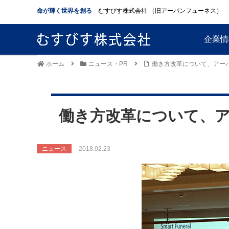
命が輝く世界を創る
むすびす株式会社 （旧アーバンフューネス）
企業情
ホーム
ニュース・PR
働き方改革について、アー
働き方改革について、
ニュース
2018.02.23